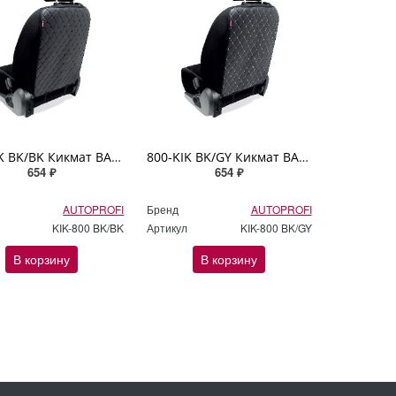
800-KIK BK/BK Кикмат BASIC, AUTOPROFI полиуретан размер 60х45 см, 1 шт., чёрный
800-KIK BK/GY Кикмат BASIC, AUTOPROFI полиуретан размер 60х45 см, 1 шт., чёрн./серый
654 ₽
654 ₽
AUTOPROFI
Бренд
AUTOPROFI
KIK-800 BK/BK
Артикул
KIK-800 BK/GY
В корзину
В корзину