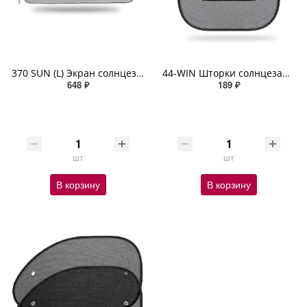
370 SUN (L) Экран солнцезащитный на лобовое стекло LASER, плотность 370 г/м² разм. 140x70
44-WIN Шторки солнцезащитные на боковые стекла, сетчатый полиэстер, чёрные ,44 х 38 см, 2 шт
648 ₽
189 ₽
шт
шт
В корзину
В корзину