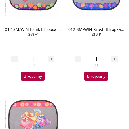
012-SM/WIN Ezhik Шторка - экран на боковое окно "Смешарики" 44х36см 2шт чёрный, фиолетовый с Ёжиком
012-SM/WIN Krosh Шторка - экран на боковое окно "Смешарики" 44х36см 2шт чёрный синий/голубой с Крош
253 ₽
216 ₽
шт
шт
В корзину
В корзину