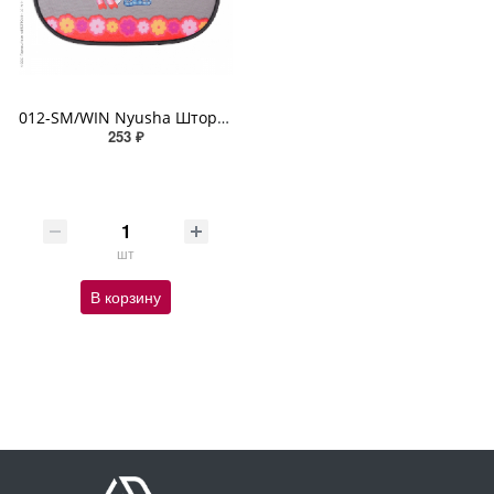
012-SM/WIN Nyusha Шторка - экран на боковое окно "Смешарики" 44х36см 2шт чёрный, розовый с Нюшей
253 ₽
шт
В корзину