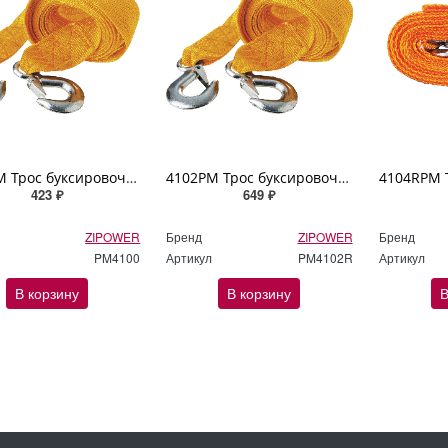
4100PM Трос буксировочный ленточный, 4 м*50мм, 3 т ZIPOWER Tow rope
4102PM Трос буксировочный ленточный, 4 м*50мм, 5 т ZIPOWER Tow rope
423 ₽
649 ₽
ZIPOWER
Бренд
ZIPOWER
Бренд
PM4100
Артикул
PM4102R
Артикул
В корзину
В корзину
В