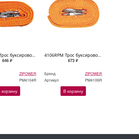
4104RPM Трос буксировочный 3500 кг 5 м 2 крюка ZIPOWER
4106RPM Трос буксировочный 5000 кг 5 м 2 крюка ZIPOWER
646 ₽
673 ₽
ZIPOWER
Бренд
ZIPOWER
PM4104R
Артикул
PM4106R
 корзину
В корзину