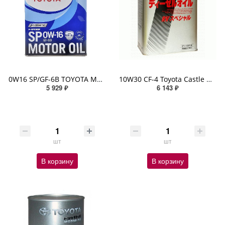
0W16 SP/GF-6B TOYOTA MOTOR OIL SYNTHETIC 4л
10W30 CF-4 Toyota Castle Diesel Oil RV Special 4л
5 929 ₽
6 143 ₽
шт
шт
В корзину
В корзину