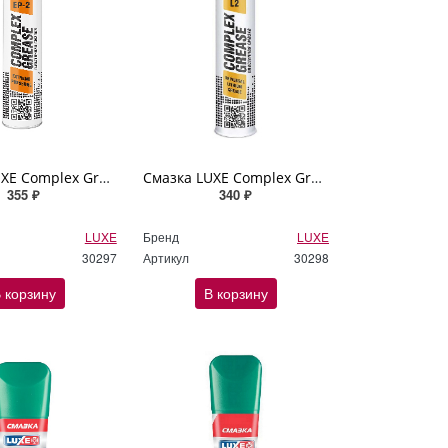
Смазка LUXE Complex Grease EP-2 Extreme Pressure 400г (картуш) желтая
Смазка LUXE Complex Grease L-2 Universal 400г (картуш) желтая
355 ₽
340 ₽
LUXE
Бренд
LUXE
30297
Артикул
30298
 корзину
В корзину