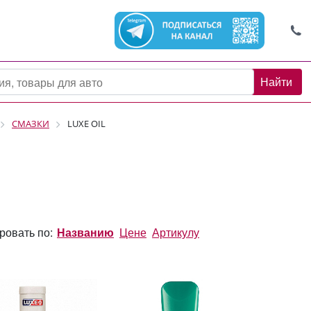
Найти
СМАЗКИ
LUXE OIL
ровать по:
Названию
Цене
Артикулу