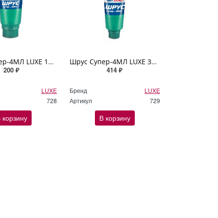
Шрус Супер-4МЛ LUXЕ 160г
Шрус Супер-4МЛ LUXЕ 360г
200 ₽
414 ₽
LUXE
Бренд
LUXE
728
Артикул
729
 корзину
В корзину