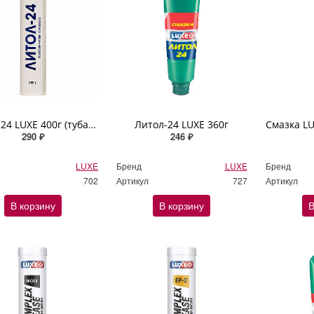
Литол-24 LUXЕ 400г (туба картуш)
Литол-24 LUХЕ 360г
290 ₽
246 ₽
LUXE
Бренд
LUXE
Бренд
702
Артикул
727
Артикул
В корзину
В корзину
В