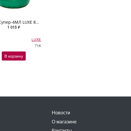
Шрус Супер-4МЛ LUXЕ 850г
1 015 ₽
LUXE
716
В корзину
Новости
О магазине
Контакты