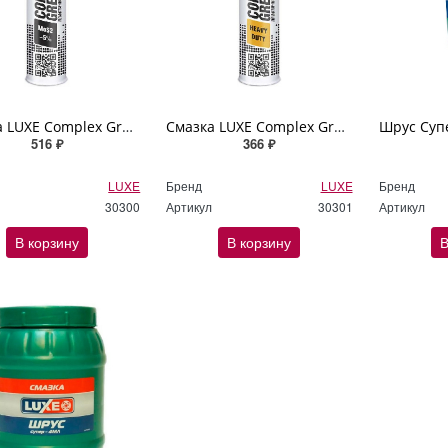
Смазка LUXE Complex Grease Moly (MoS2) 400г (картуш) серая
Смазка LUXE Complex Grese EP-2 Heavy Duty 400г (картуш) желтая
516 ₽
366 ₽
LUXE
Бренд
LUXE
Бренд
30300
Артикул
30301
Артикул
В корзину
В корзину
В