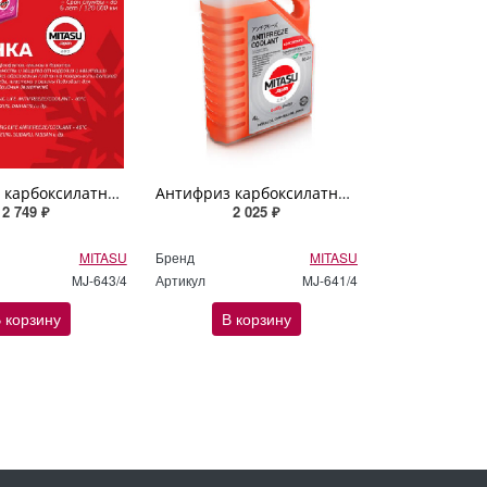
Антифриз карбоксилатный MITASU PINK OAT LLC -40C 120 000 km / 6 years 4л
Антифриз карбоксилатный MITASU RED LONG LIFE ANTIFREEZE/COOLANT -40ºC 4л
2 749 ₽
2 025 ₽
MITASU
Бренд
MITASU
MJ-643/4
Артикул
MJ-641/4
 корзину
В корзину