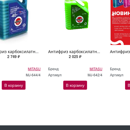
Антифриз карбоксилатный MITASU BLUE OAT LLC -40C 120 000 km / 6 years 4л
Антифриз карбоксилатный MITASU GREEN LONG LIFE ANTIFREEZE/COOLANT -40ºC 4л
2 749 ₽
2 025 ₽
MITASU
Бренд
MITASU
Бренд
MJ-644/4
Артикул
MJ-642/4
Артикул
В корзину
В корзину
В