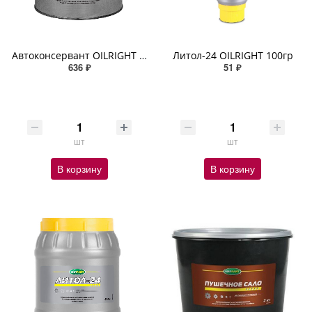
Автоконсервант OILRIGHT МОВИЛЬ 2кг жест.банка
Литол-24 OILRIGHT 100гр
636 ₽
51 ₽
шт
шт
В корзину
В корзину