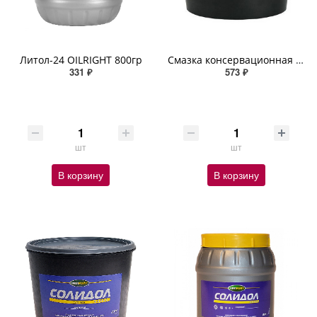
Литол-24 OILRIGHT 800гр
Смазка консервационная OILRIGHT Пушечное сало 2кг ведро
331 ₽
573 ₽
шт
шт
В корзину
В корзину