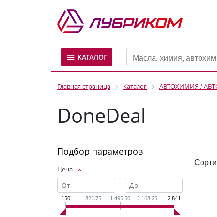
КАТАЛОГ
Главная страница
Каталог
АВТОХИМИЯ / АВ
DoneDeal
Подбор параметров
Сорти
Цена
150
822.75
1 495.50
2 168.25
2 841