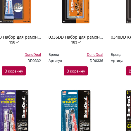
0332DD Набор для ремонта камер DoneDeal
0336DD Набор для ремонта камер DoneDeal
150 ₽
183 ₽
DoneDeal
Бренд
DoneDeal
Бренд
DD0332
Артикул
DD0336
Артикул
В корзину
В корзину
В