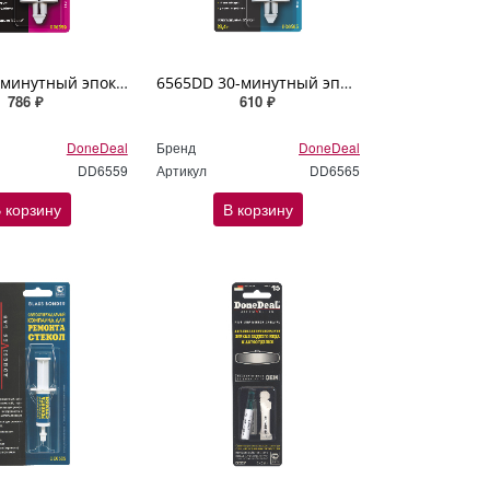
6559DD 2-минутный эпокси-адгезив (цвет прозрачный) DoneDeal 28,4гр
6565DD 30-минутный эпокси-адгезив (цвет прозрачный) DoneDeal 28,4гр
786 ₽
610 ₽
DoneDeal
Бренд
DoneDeal
DD6559
Артикул
DD6565
 корзину
В корзину