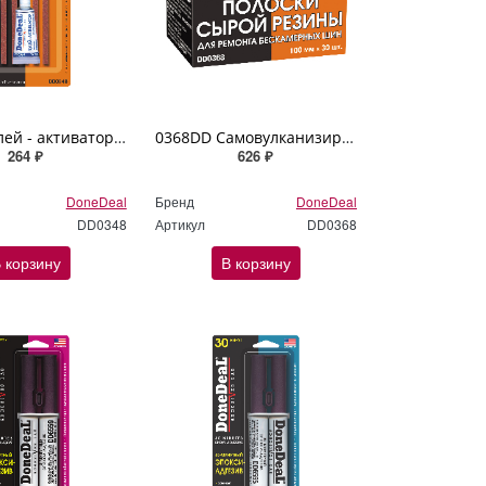
0348DD Клей - активатор и полоски сырой резины для ремонта бескамерных шин DoneDeal
0368DD Самовулканизирующиеся резиновые жгуты для ремонта шин DoneDeal 30шт х 100мм
264 ₽
626 ₽
DoneDeal
Бренд
DoneDeal
DD0348
Артикул
DD0368
 корзину
В корзину