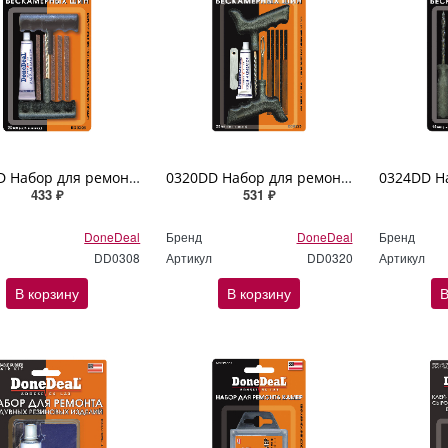
0308DD Набор для ремонта бескамерных шин DoneDeal
0320DD Набор для ремонта бескамерных шин DoneDeal
433 ₽
531 ₽
DoneDeal
Бренд
DoneDeal
Бренд
DD0308
Артикул
DD0320
Артикул
В корзину
В корзину
В