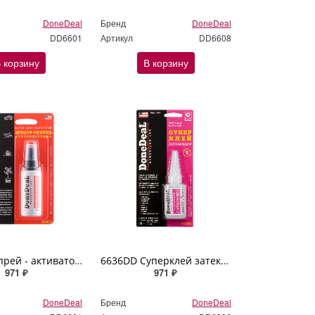
DoneDeal
Бренд
DoneDeal
DD6601
Артикул
DD6608
 корзину
В корзину
6621DD Спрей - активатор для суперадгезивов DoneDeal 60мл
6636DD Суперклей затекающий DoneDeal 30гр
971 ₽
971 ₽
DoneDeal
Бренд
DoneDeal