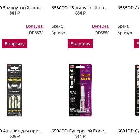
6573DD 5-минутный эпокси-адгезив для металлов (цвет серый) DoneDeal 28,4гр
6580DD 15-минутный полиадгезив для пластика (цвет бежевый) DoneDeal 28,4гр
841 ₽
864 ₽
DoneDeal
Бренд
DoneDeal
Бренд
DD6573
Артикул
DD6580
Артикул
В корзину
В корзину
В
6588DD Адгезив для приклеивания зеркал заднего вида и автоотделки двойная упаковка DoneDeal 4x3мл
6594DD Суперклей DoneDeal 2гр
536 ₽
311 ₽