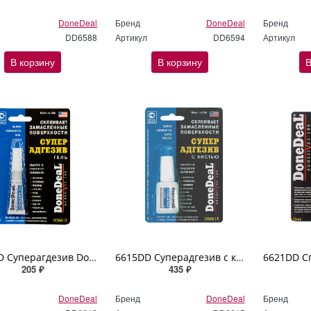
DoneDeal
Бренд
DoneDeal
Бренд
DD6588
Артикул
DD6594
Артикул
В корзину
В корзину
В
6612DD Суперагдезив DoneDeal 2гр
6615DD Суперадгезив с кистью DoneDeal 5гр
205 ₽
435 ₽
DoneDeal
Бренд
DoneDeal
Бренд