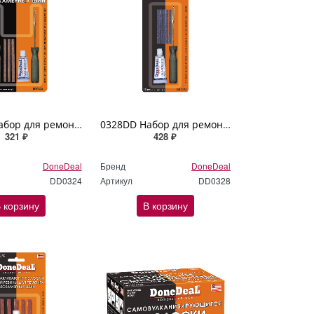
0324DD Набор для ремонта бескамерных шин DoneDeal
0328DD Набор для ремонта бескамерных шин DoneDeal
321 ₽
428 ₽
DoneDeal
Бренд
DoneDeal
DD0324
Артикул
DD0328
 корзину
В корзину