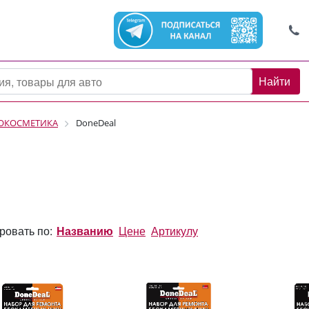
Найти
ТОКОСМЕТИКА
DoneDeal
ровать по:
Названию
Цене
Артикулу