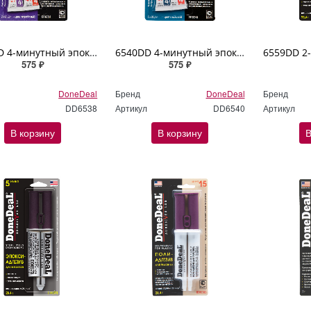
6538DD 4-минутный эпокси-адгезив "Крепче не бывает!" (цвет: прозрачный) DoneDeal 2х21,3гр
6540DD 4-минутный эпокси-адгезив "Крепче не бывает!" (цвет стальной) DoneDeal 2х28,4гр
575 ₽
575 ₽
DoneDeal
Бренд
DoneDeal
Бренд
DD6538
Артикул
DD6540
Артикул
В корзину
В корзину
В