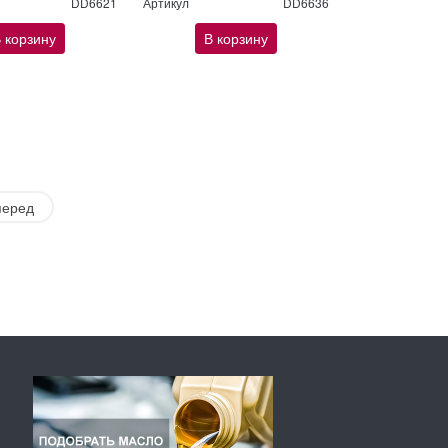
DD6621
Артикул
DD6636
 корзину
В корзину
перед