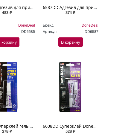
6585DD Адгезив для приклеивания стекла DoneDeal 3мл
6587DD Адгезив для приклеивания зеркал заднего вида и автоотделки DoneDeal 2x3мл
483 ₽
374 ₽
DoneDeal
Бренд
DoneDeal
DD6585
Артикул
DD6587
 корзину
В корзину
6601DD Суперклей гель DoneDeal 2гр
6608DD Суперклей DoneDeal 2х2гр
278 ₽
528 ₽