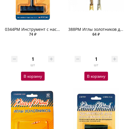
0344PM Инструмент с насечками для ремонта бескамерн
388РМ Иглы золотников длинные
74 ₽
64 ₽
шт
шт
В корзину
В корзину