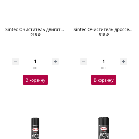
Sintec Очиститель двигателя Engineclean 550мл (спрей)
Sintec Очиститель дроссельной заслонки и карбюратора Throttle Body And Carb Cleaner 1л (аэрозоль)
218 ₽
518 ₽
шт
шт
В корзину
В корзину