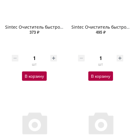
Sintec Очиститель быстродействующий Антискотч Glue Remover 210мл (аэрозоль)
Sintec Очиститель быстродействующий Антискотч Glue Remover 400мл (аэрозоль)
373 ₽
495 ₽
шт
шт
В корзину
В корзину