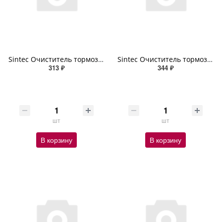
Sintec Очиститель тормозных дисков CleanBrake 400мл (аэрозоль)
Sintec Очиститель тормозных дисков CleanBrake 650мл (аэрозоль)
313 ₽
344 ₽
шт
шт
В корзину
В корзину