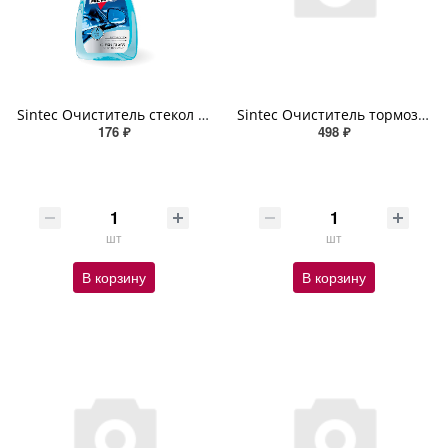
Sintec Очиститель стекол Glass Cleaner 550мл (спрей)
Sintec Очиститель тормозных дисков CleanBrake 1л (аэрозоль)
176 ₽
498 ₽
шт
шт
В корзину
В корзину