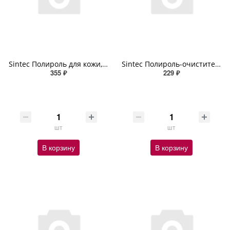
Sintec Полироль для кожи, резины и пластика Polish Shine 550мл (спрей)
Sintec Полироль-очиститель пластика Polish Mat ваниль 550мл (спрей)
355 ₽
229 ₽
шт
шт
В корзину
В корзину